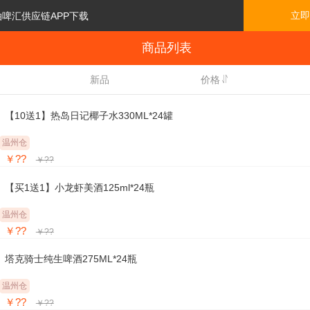
立即
泊啤汇供应链APP下载
商品列表

新品
价格
【10送1】热岛日记椰子水330ML*24罐
温州仓
￥??
￥??
【买1送1】小龙虾美酒125ml*24瓶
温州仓
￥??
￥??
塔克骑士纯生啤酒275ML*24瓶
温州仓
￥??
￥??