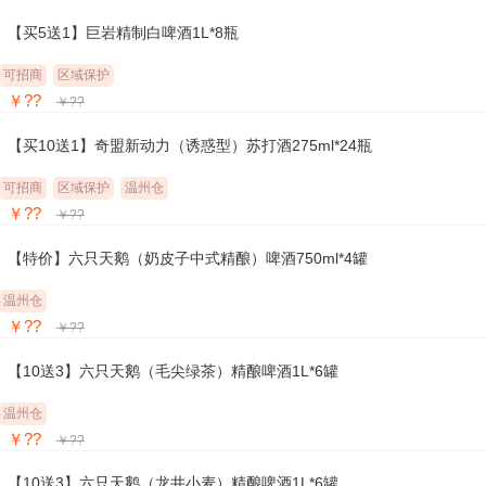
【买5送1】巨岩精制白啤酒1L*8瓶
可招商
区域保护
￥??
￥??
【买10送1】奇盟新动力（诱惑型）苏打酒275ml*24瓶
可招商
区域保护
温州仓
￥??
￥??
【特价】六只天鹅（奶皮子中式精酿）啤酒750ml*4罐
温州仓
￥??
￥??
【10送3】六只天鹅（毛尖绿茶）精酿啤酒1L*6罐
温州仓
￥??
￥??
【10送3】六只天鹅（龙井小麦）精酿啤酒1L*6罐