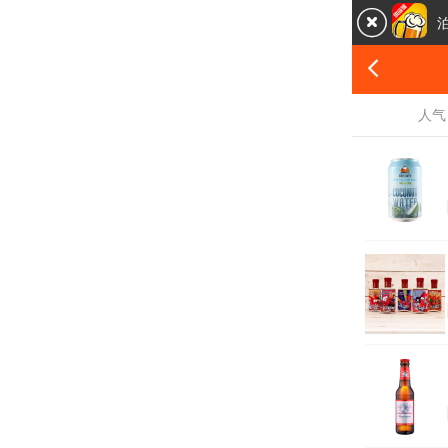


人气