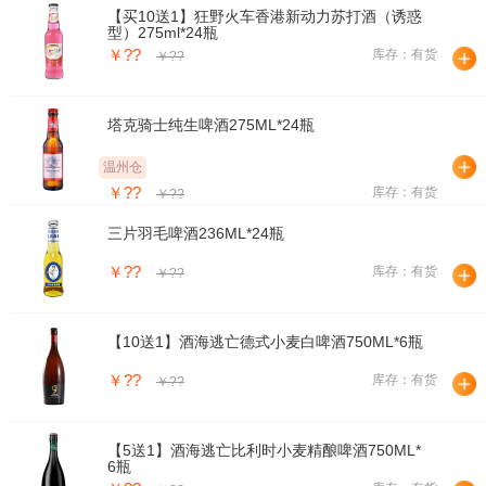
【买10送1】狂野火车香港新动力苏打酒（诱惑
型）275ml*24瓶
￥??
库存：有货
￥??
塔克骑士纯生啤酒275ML*24瓶
温州仓
￥??
库存：有货
￥??
三片羽毛啤酒236ML*24瓶
￥??
库存：有货
￥??
【10送1】酒海逃亡德式小麦白啤酒750ML*6瓶
￥??
库存：有货
￥??
【5送1】酒海逃亡比利时小麦精酿啤酒750ML*
6瓶