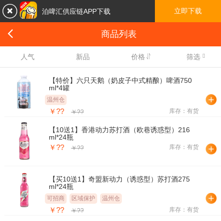

立即下载
泊啤汇供应链APP下载

商品列表

人气
新品
价格
筛选
【特价】六只天鹅（奶皮子中式精酿）啤酒750
ml*4罐
温州仓
￥??
库存：有货
￥??
【10送1】香港动力苏打酒（欧巷诱惑型）216
ml*24瓶
￥??
库存：有货
￥??
【买10送1】奇盟新动力（诱惑型）苏打酒275
ml*24瓶
可招商
区域保护
温州仓
￥??
库存：有货
￥??