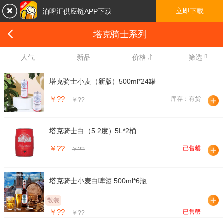

立即下载
泊啤汇供应链APP下载

塔克骑士系列

人气
新品
价格
筛选
塔克骑士小麦（新版）500ml*24罐
￥??
库存：有货
￥??
塔克骑士白（5.2度）5L*2桶
￥??
已售罄
￥??
塔克骑士小麦白啤酒 500ml*6瓶
散装
￥??
已售罄
￥??