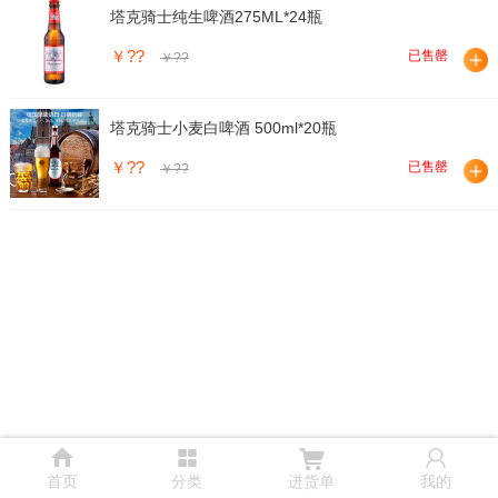
塔克骑士纯生啤酒275ML*24瓶
￥??
已售罄
￥??
塔克骑士小麦白啤酒 500ml*20瓶
￥??
已售罄
￥??




首页
分类
进货单
我的