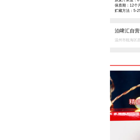
原麦汁浓度：8°
保质期：12个月
贮藏方法：5-
泊啤汇自营
温州市瓯海区