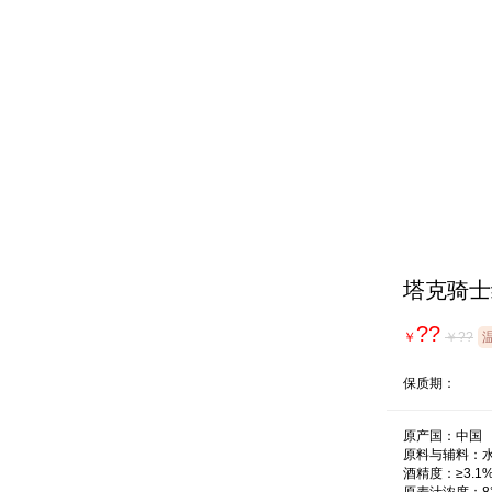
塔克骑士纯
??
￥
￥??
保质期：
原产国：中国

原料与辅料：水
酒精度：≥3.1%v