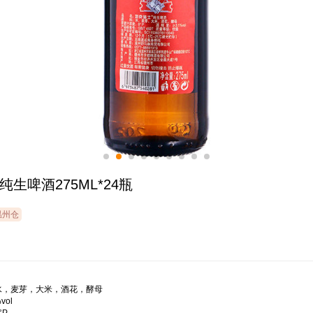
生啤酒275ML*24瓶
温州仓
，麦芽，大米，酒花，酵母

ol
