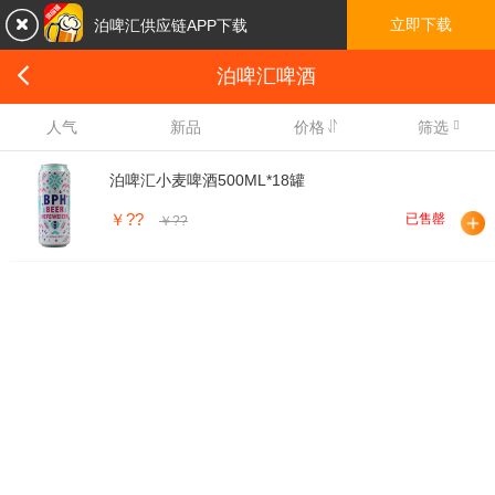

立即下载
泊啤汇供应链APP下载

泊啤汇啤酒

人气
新品
价格
筛选
泊啤汇小麦啤酒500ML*18罐
￥??
已售罄
￥??