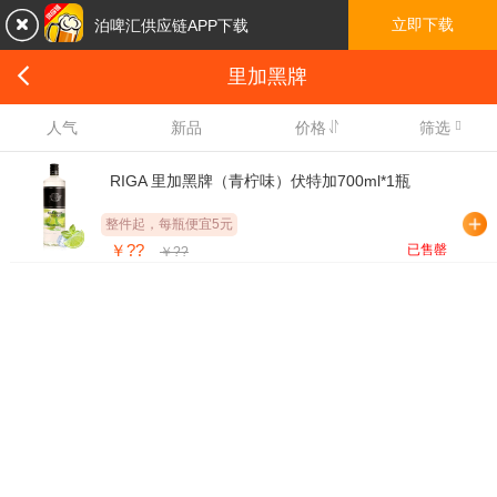

立即下载
泊啤汇供应链APP下载

里加黑牌

人气
新品
价格
筛选
RIGA 里加黑牌（青柠味）伏特加700ml*1瓶
整件起，每瓶便宜5元
￥??
已售罄
￥??