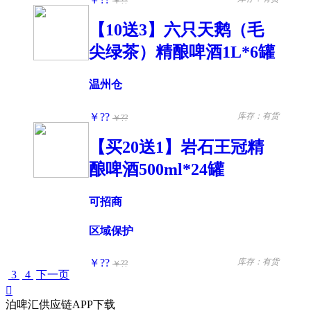
￥??
【10送3】六只天鹅（毛
尖绿茶）精酿啤酒1L*6罐
温州仓
￥??
库存：有货
￥??
【买20送1】岩石王冠精
酿啤酒500ml*24罐
可招商
区域保护
￥??
库存：有货
￥??
3
4
下一页

泊啤汇供应链APP下载