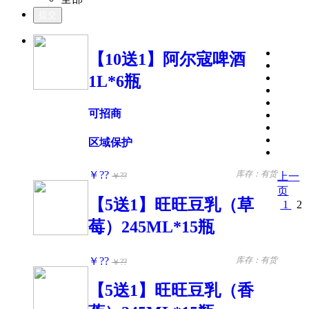
【10送1】阿尔寇啤酒
1L*6瓶
可招商
区域保护
￥??
库存：有货
上一
￥??
页
【5送1】旺旺豆乳（草
1
2
莓）245ML*15瓶
￥??
库存：有货
￥??
【5送1】旺旺豆乳（香