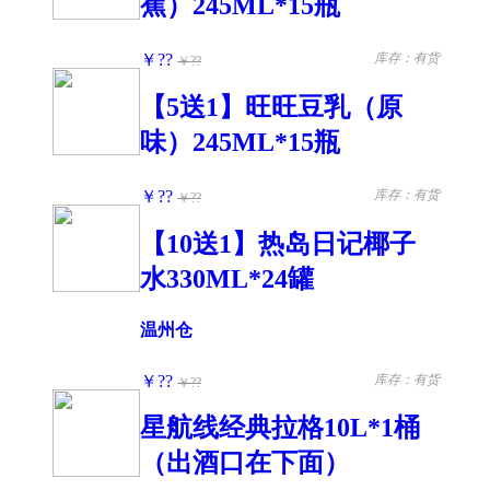
蕉）245ML*15瓶
￥??
库存：有货
￥??
【5送1】旺旺豆乳（原
味）245ML*15瓶
￥??
库存：有货
￥??
【10送1】热岛日记椰子
水330ML*24罐
温州仓
￥??
库存：有货
￥??
星航线经典拉格10L*1桶
（出酒口在下面）