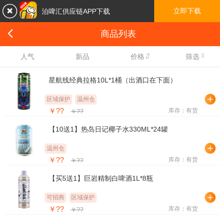

立即下载
泊啤汇供应链APP下载

商品列表

人气
新品
价格
筛选
星航线经典拉格10L*1桶（出酒口在下面）
区域保护
温州仓
￥??
库存：有货
￥??
【10送1】热岛日记椰子水330ML*24罐
温州仓
￥??
库存：有货
￥??
【买5送1】巨岩精制白啤酒1L*8瓶
可招商
区域保护
￥??
库存：有货
￥??