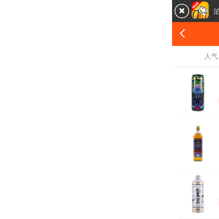


人气