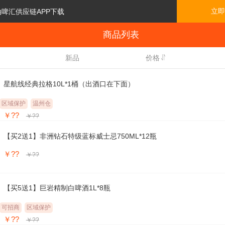
立即
泊啤汇供应链APP下载
商品列表

新品
价格
星航线经典拉格10L*1桶（出酒口在下面）
区域保护
温州仓
￥??
￥??
【买2送1】非洲钻石特级蓝标威士忌750ML*12瓶
￥??
￥??
【买5送1】巨岩精制白啤酒1L*8瓶
可招商
区域保护
￥??
￥??