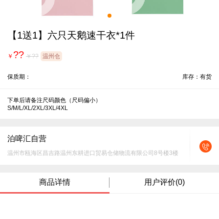
【1送1】六只天鹅速干衣*1件
??
￥
￥??
温州仓
保质期：
库存：有货
下单后请备注尺码颜色（尺码偏小）

S/M/L/XL/2XL/3XL/4XL
泊啤汇自营
温州市瓯海区昌吉路温州东耕进口贸易仓储物流有限公司8号楼3楼
商品详情
用户评价(0)