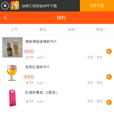

立即下载
泊啤汇供应链APP下载

物料

人气
新品
价格
筛选
弗林博格玻璃杯*6个
温州仓
￥??
库存：有货
￥??
智美红酒杯*6个
温州仓
￥??
库存：有货
￥??
红酒折叠袋（2瓶装）
￥??
库存：有货
￥??