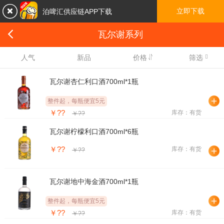

立即下载
泊啤汇供应链APP下载

瓦尔谢系列

人气
新品
价格
筛选
瓦尔谢杏仁利口酒700ml*1瓶
整件起，每瓶便宜5元
￥??
库存：有货
￥??
瓦尔谢柠檬利口酒700ml*6瓶
￥??
库存：有货
￥??
瓦尔谢地中海金酒700ml*1瓶
整件起，每瓶便宜5元
￥??
库存：有货
￥??