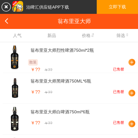

立即下载
泊啤汇供应链APP下载

翁布里亚大师

人气
新品
价格
筛选
翁布里亚大师烈性啤酒750ml*2瓶
散装
￥??
已售罄
￥??
翁布里亚大师黑啤酒750ML*6瓶
￥??
已售罄
￥??
翁布里亚大师白啤酒750ml*6瓶
￥??
已售罄
￥??