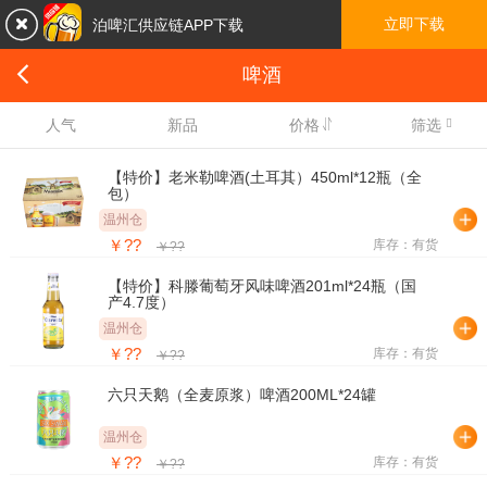

立即下载
泊啤汇供应链APP下载

啤酒

人气
新品
价格
筛选
【特价】老米勒啤酒(土耳其）450ml*12瓶（全
包）
温州仓
￥??
库存：有货
￥??
【特价】科滕葡萄牙风味啤酒201ml*24瓶（国
产4.7度）
温州仓
￥??
库存：有货
￥??
六只天鹅（全麦原浆）啤酒200ML*24罐
温州仓
￥??
库存：有货
￥??