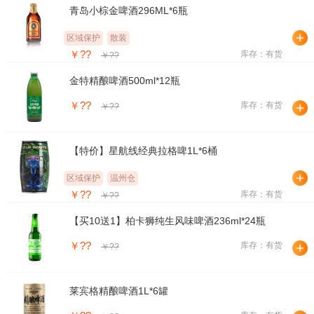
青岛小棕金啤酒296ML*6瓶
区域保护
散装
￥??
库存：有货
￥??
金特精酿啤酒500ml*12瓶
￥??
库存：有货
￥??
【特价】星航线经典拉格啤1L*6桶
区域保护
温州仓
￥??
库存：有货
￥??
【买10送1】柏卡狮纯生风味啤酒236ml*24瓶
￥??
库存：有货
￥??
莱宾格精酿啤酒1L*6罐