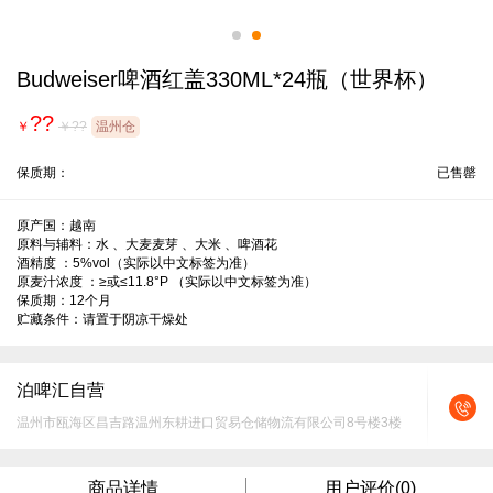
Budweiser啤酒红盖330ML*24瓶（世界杯）
??
￥
￥??
温州仓
保质期：
已售罄
原产国：越南

原料与辅料：水 、大麦麦芽 、大米 、啤酒花

酒精度 ：5%vol（实际以中文标签为准）

原麦汁浓度 ：≥或≤11.8°P （实际以中文标签为准）

保质期：12个月

贮藏条件：请置于阴凉干燥处
泊啤汇自营
温州市瓯海区昌吉路温州东耕进口贸易仓储物流有限公司8号楼3楼
商品详情
用户评价(0)