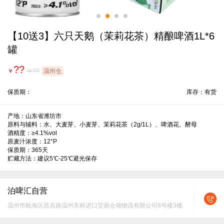
【10送3】六只天鹅（茉莉花茶）精酿啤酒1L*6
罐
??
￥
￥??
温州仓
保质期：
库存：有货
产地：山东省潍坊市

原料与辅料：水、大麦芽、小麦芽、茉莉花茶（2g/1L）、啤酒花、酵母

酒精度：≥4.1%vol

原麦汁浓度：12°P

保质期：365天

贮藏方法：建议5℃-25℃避光保存
泊啤汇自营
温州市瓯海区昌吉路温州东耕进口贸易仓储物流有限公司8号楼3楼