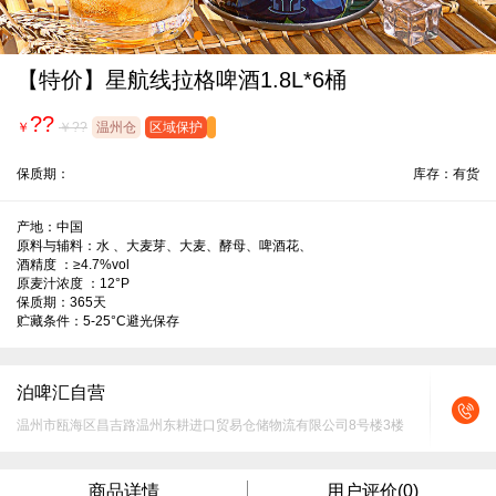
【特价】星航线拉格啤酒1.8L*6桶
??
￥
￥??
温州仓
区域保护
保质期：
库存：有货
产地：中国

原料与辅料：水 、大麦芽、大麦、酵母、啤酒花、

酒精度 ：≥4.7%vol

原麦汁浓度 ：12°P

保质期：365天

贮藏条件：5-25°C避光保存
泊啤汇自营
温州市瓯海区昌吉路温州东耕进口贸易仓储物流有限公司8号楼3楼
商品详情
用户评价(0)