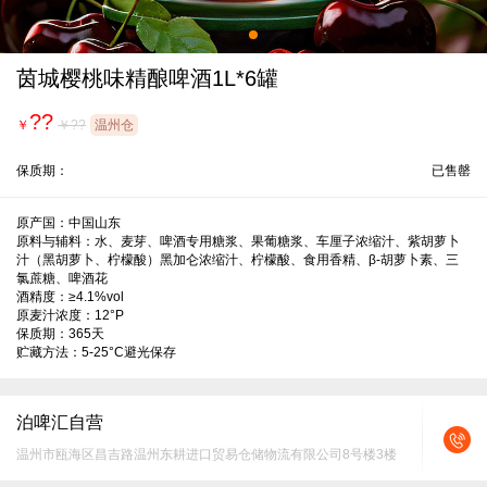
茵城樱桃味精酿啤酒1L*6罐
??
￥
￥??
温州仓
保质期：
已售罄
原产国：中国山东

原料与辅料：水、麦芽、啤酒专用糖浆、果葡糖浆、车厘子浓缩汁、紫胡萝卜
汁（黑胡萝卜、柠檬酸）黑加仑浓缩汁、柠檬酸、食用香精、β-胡萝卜素、三
氯蔗糖、啤酒花

酒精度：≥4.1%vol

原麦汁浓度：12°P

保质期：365天

贮藏方法：5-25°C避光保存
泊啤汇自营
温州市瓯海区昌吉路温州东耕进口贸易仓储物流有限公司8号楼3楼