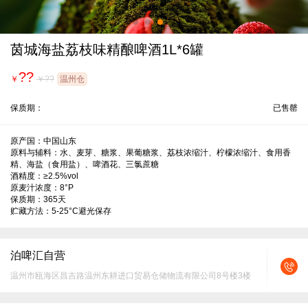
茵城海盐荔枝味精酿啤酒1L*6罐
??
￥
￥??
温州仓
保质期：
已售罄
原产国：中国山东

原料与辅料：水、麦芽、糖浆、果葡糖浆、荔枝浓缩汁、柠檬浓缩汁、食用香
精、海盐（食用盐）、啤酒花、三氯蔗糖

酒精度：≥2.5%vol

原麦汁浓度：8°P

保质期：365天

贮藏方法：5-25°C避光保存
泊啤汇自营
温州市瓯海区昌吉路温州东耕进口贸易仓储物流有限公司8号楼3楼