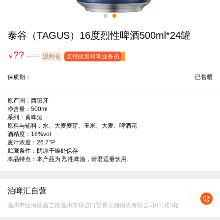
泰谷（TAGUS）16度烈性啤酒500ml*24罐
??
￥
￥??
温州仓
支持政策祥询业务员
保质期：
已售罄
原产国：西班牙

净含量：500ml

系列：黄啤酒

原料与辅料：水、大麦麦芽、玉米、大麦、啤酒花

酒精度：16%vol

麦汁浓度：26.7°P

贮藏条件：阴凉干燥处保存

本品特点：本产品为 烈性啤酒，请君适量饮用.
泊啤汇自营
温州市瓯海区昌吉路温州东耕进口贸易仓储物流有限公司8号楼3楼