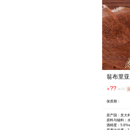
翁布里亚
??
￥
￥??
保质期：
原产国：意大利
原料与辅料：水
酒精度：5.6%vo