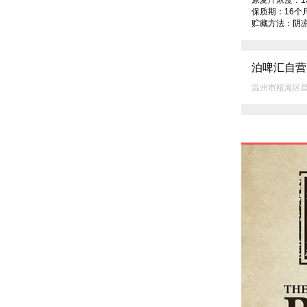
原麦汁浓度：13°
保质期：16个月
贮藏方法：阴
泊啤汇自营
温州市瓯海区