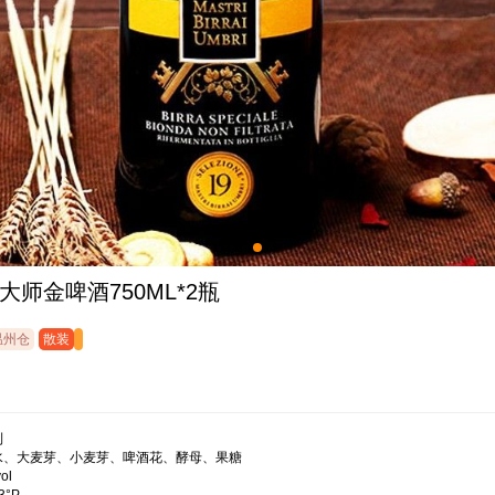
大师金啤酒750ML*2瓶
温州仓
散装


、大麦芽、小麦芽、啤酒花、酵母、果糖

l
