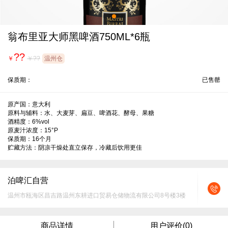
翁布里亚大师黑啤酒750ML*6瓶
??
￥
￥??
温州仓
保质期：
已售罄
原产国：意大利

原料与辅料：水、大麦芽、扁豆、啤酒花、酵母、果糖

酒精度：6%vol

原麦汁浓度：15°P

保质期：16个月

贮藏方法：阴凉干燥处直立保存，冷藏后饮用更佳
泊啤汇自营
温州市瓯海区昌吉路温州东耕进口贸易仓储物流有限公司8号楼3楼
商品详情
用户评价(0)