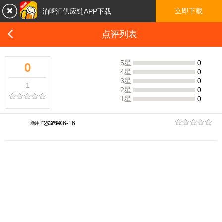

立即下载
泊啤汇供应链APP下载

点评列表
5星
0
0
4星
0
3星
0
1
2星
0
1星
0
2026-06-16
新用户_72759