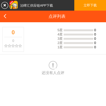

立即下载
泊啤汇供应链APP下载

点评列表
5星
0
0
4星
0
3星
0
0
2星
0
1星
0

还没有人点评